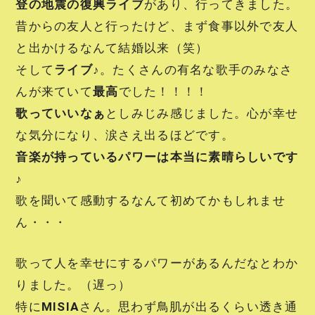
登の地震の復興ライブ
があり、行ってきました。
昔からの友人と行ったけど、まず食事以外で友人
と出かけるなんて結婚以来（笑）
そして
ライブ♪
。たくさんの有名な歌手のみなさ
んが来ていて
最高
でした！！！！
歌っていいなぁ
としみじみ感じました。心が幸せ
な気分になり、涙さえ出るほどです。
音楽が持っているパワーは本当に素晴らしいです
♪
歌を聞いて感動するなんて初めてかもしれませ
ん・・・
歌って人を幸せにするパワーがあるんだなとわか
りました。（遅っ）
特に
MISIA
さん。思わず鳥肌が出るくらい透き通