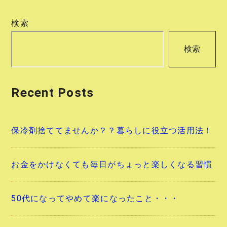
ビ
検索
ゲ
検索
ー
シ
Recent Posts
ョ
ン
保冷剤捨ててませんか？？暮らしに役立つ活用法！
お金をかけなくても毎日がちょっと楽しくなる習慣
50代になってやめて楽になったこと・・・