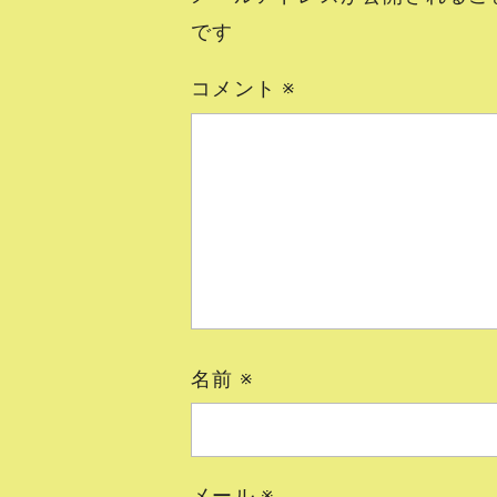
です
コメント
※
名前
※
メール
※