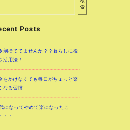
検
索
ecent Posts
冷剤捨ててませんか？？暮らしに役
つ活用法！
金をかけなくても毎日がちょっと楽
くなる習慣
0代になってやめて楽になったこ
・・・