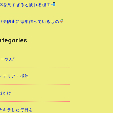
NSを見すぎると疲れる理由
バテ防止に毎年作っているもの
ategories
あーやん”
ンテリア・掃除
出かけ
ラキラした毎日を