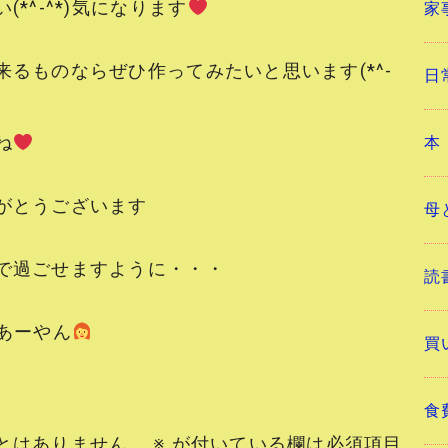
*^-^*)気になります
家
るものならぜひ作ってみたいと思います(*^-
日
ね
本
がとうございます
母
で過ごせますように・・・
読
ーやん
買
食
とはありません。
※
が付いている欄は必須項目