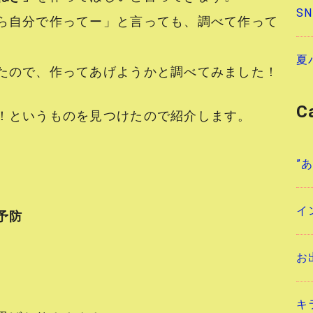
S
ら自分で作ってー」と言っても、調べて作って
夏
たので、作ってあげようかと調べてみました！
C
！というものを見つけたので紹介します。
”
イ
予防
お
キ