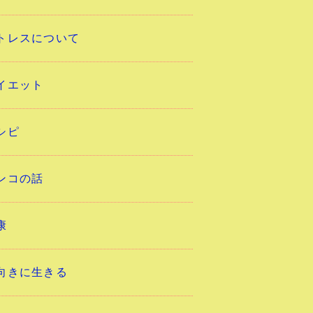
トレスについて
イエット
シピ
ンコの話
康
向きに生きる