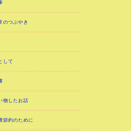
事
常のつぶやき
として
書
い物したお話
費節約のために