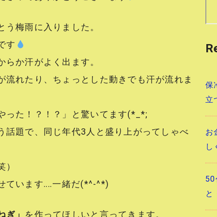
とう梅雨に入りました。
です
R
からか汗がよく出ます。
が流れたり、ちょっとした動きでも汗が流れま
保
立
った！？！？」と驚いてます(*_*;
う話題で、同じ年代3人と盛り上がってしゃべ
お
し
笑）
5
ます‥‥一緒だ(*^-^*)
と
ねぎ」
を作ってほしいと言ってきます。