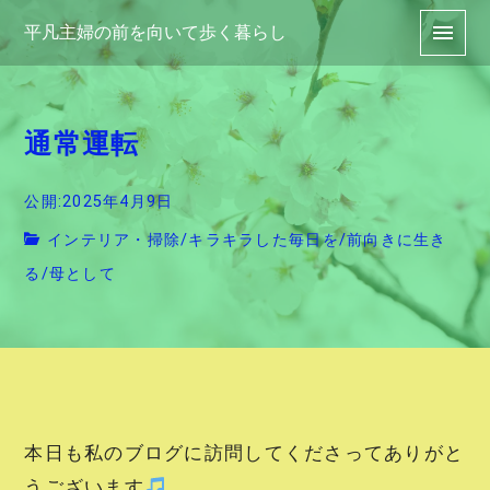
平凡主婦の前を向いて歩く暮らし
通常運転
公開:2025年4月9日
インテリア・掃除
/
キラキラした毎日を
/
前向きに生き
る
/
母として
本日も私のブログに訪問してくださってありがと
うございます