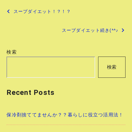
投
スープダイエット！？！？
稿
スープダイエット続き(^^♪
ナ
ビ
検索
ゲ
検索
ー
シ
Recent Posts
ョ
ン
保冷剤捨ててませんか？？暮らしに役立つ活用法！