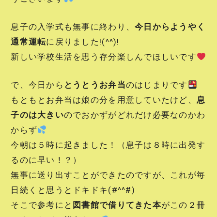
息子の入学式も無事に終わり、
今日からようやく
通常運転
に戻りました!(^^)!
新しい学校生活を思う存分楽しんでほしいです
で、今日から
とうとうお弁当
のはじまりです
もともとお弁当は娘の分を用意していたけど、
息
子のは大きい
のでおかずがどれだけ必要なのかわ
からず
今朝は５時に起きました！（息子は８時に出発す
るのに早い！？）
無事に送り出すことができたのですが、これが毎
日続くと思うとドキドキ(#^^#)
そこで参考にと
図書館で借りてきた本
がこの２冊