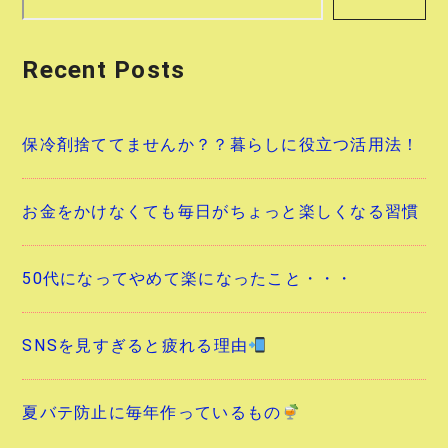
シ
Recent Posts
ョ
ン
保冷剤捨ててませんか？？暮らしに役立つ活用法！
お金をかけなくても毎日がちょっと楽しくなる習慣
50代になってやめて楽になったこと・・・
SNSを見すぎると疲れる理由
夏バテ防止に毎年作っているもの