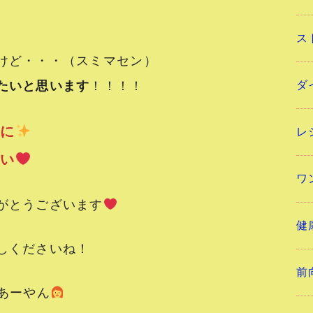
ス
けど・・・（スミマセン）
ダ
たいと思います
！！！！
めに
レ
たい
ワ
がとうございます
健
しくださいね！
前
ーやん