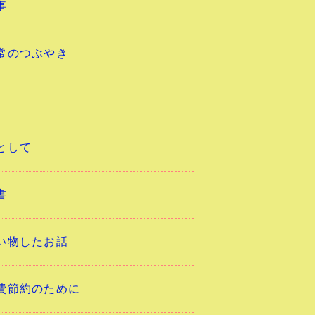
事
常のつぶやき
として
書
い物したお話
費節約のために