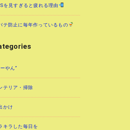
NSを見すぎると疲れる理由
バテ防止に毎年作っているもの
ategories
あーやん”
ンテリア・掃除
出かけ
ラキラした毎日を