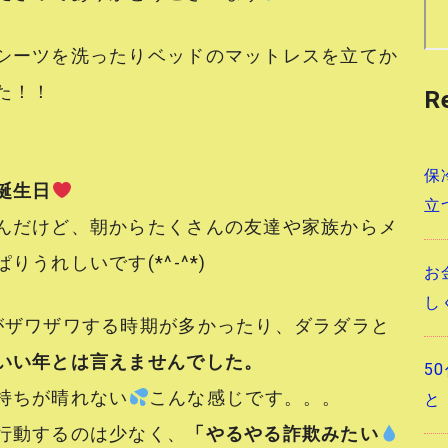
シーツを洗ったりベッドのマットレスを立てか
た！！
R
保
誕生日
立
んだけど、朝からたくさんの友達や家族からメ
うれしいです(*^-^*)
お
し
がザワザワする時期が多かったり、ダラダラと
いい年とは言えませんでした。
5
持ちが晴れない
こんな感じです。。。
と
行動するのは少なく、
「やるやる詐欺みたい