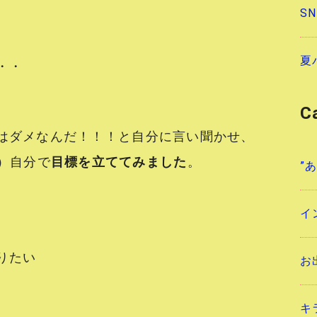
S
夏
・・
C
はダメなんだ！！！と自分に言い聞かせ、
）自分で
目標を立ててみました
。
”
イ
りたい
お
キ