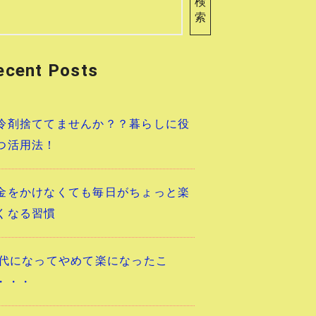
検
索
ecent Posts
冷剤捨ててませんか？？暮らしに役
つ活用法！
金をかけなくても毎日がちょっと楽
くなる習慣
0代になってやめて楽になったこ
・・・