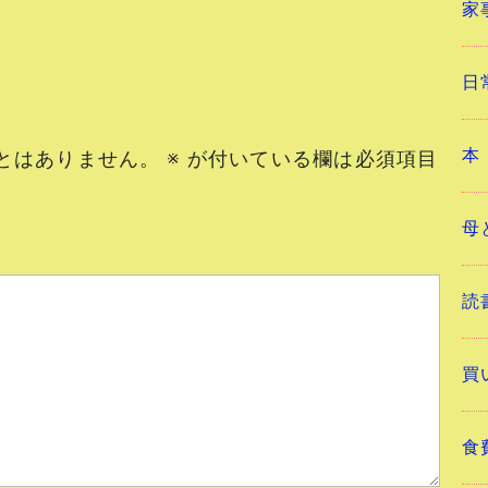
家
日
本
とはありません。
※
が付いている欄は必須項目
母
読
買
食