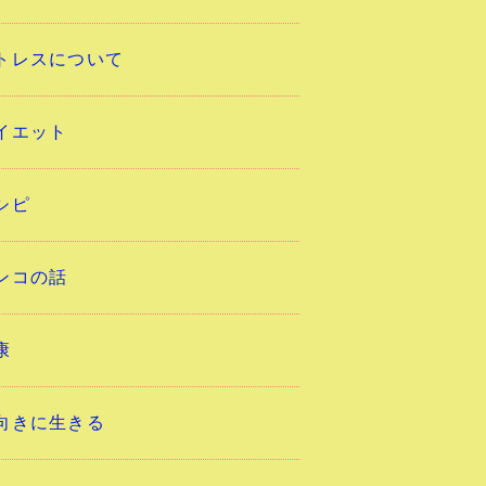
トレスについて
イエット
シピ
ンコの話
康
向きに生きる