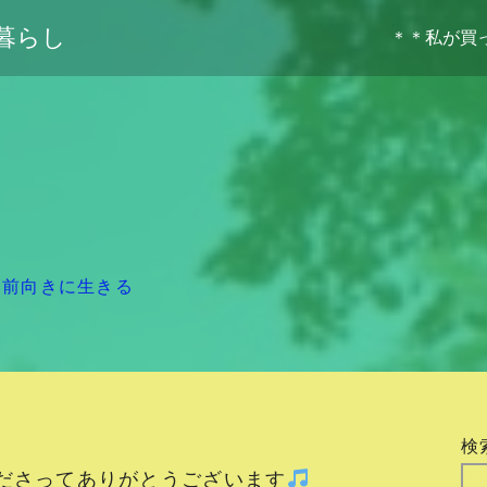
暮らし
＊＊私が買
/
前向きに生きる
検
ださってありがとうございます