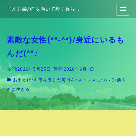
平凡主婦の前を向いて歩く暮らし
素敵な女性(*^-^*)/身近にいるも
んだ(^^♪
公開:2026年5月25日
更新:2026年6月1日
お出かけ
/
キラキラした毎日を
/
ストレスについて
/
前向
きに生きる