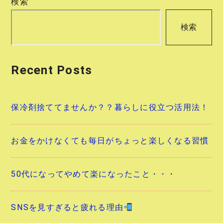
検索
ゲ
検索
ー
シ
Recent Posts
ョ
ン
保冷剤捨ててませんか？？暮らしに役立つ活用法！
お金をかけなくても毎日がちょっと楽しくなる習慣
50代になってやめて楽になったこと・・・
SNSを見すぎると疲れる理由