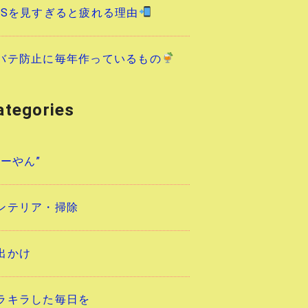
NSを見すぎると疲れる理由
バテ防止に毎年作っているもの
ategories
あーやん”
ンテリア・掃除
出かけ
ラキラした毎日を