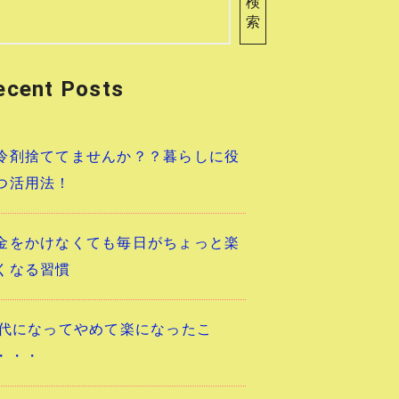
検
索
ecent Posts
冷剤捨ててませんか？？暮らしに役
つ活用法！
金をかけなくても毎日がちょっと楽
くなる習慣
0代になってやめて楽になったこ
・・・