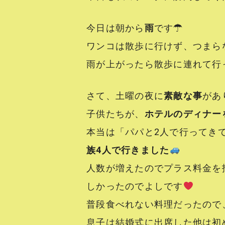
今日は朝から
雨
です☂
ワンコは散歩に行けず、つまら
雨が上がったら散歩に連れて行
さて、土曜の夜に
素敵な事
があ
子供たちが、
ホテルのディナー
本当は「パパと2人で行ってき
族4人で行きました
人数が増えたのでプラス料金を
しかったのでよしです
普段食べれない料理だったので
息子は結婚式に出席した他は初めて