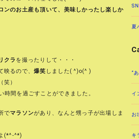
S
ロンのお土産も頂いて、美味しかったし楽しか
夏
C
リクラ
を撮ったりして・・・
て映るので、
爆笑
しました( ^)o(^ )
”
（笑）
いい時間を過ごすことができました。
イ
所で
マラソン
があり、なんと甥っ子が出場しま
お
^-^*)
キ