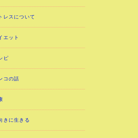
トレスについて
イエット
シピ
ンコの話
康
向きに生きる