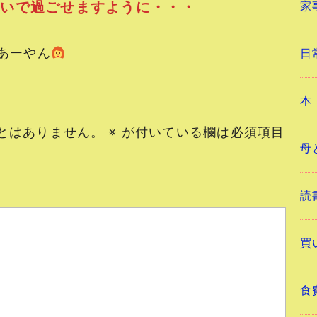
ぱいで過ごせますように・・・
家
ーやん
日
本
とはありません。
※
が付いている欄は必須項目
母
読
買
食