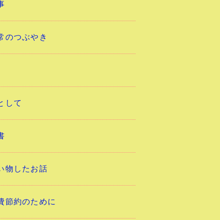
事
常のつぶやき
として
書
い物したお話
費節約のために