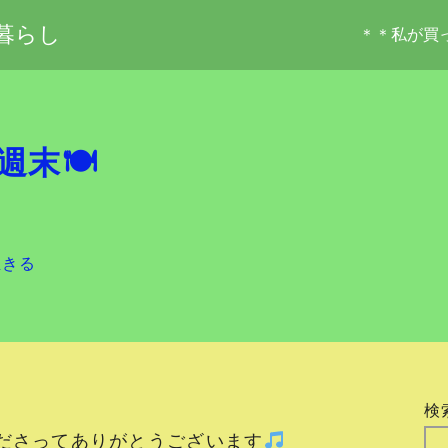
暮らし
＊＊私が買
週末🍽
生きる
検
ださってありがとうございます