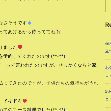
なさそうです
R
ってあげるから待っててね
保
りました
立
を予約
してくれたのです(*^-^*)
て」って言われたのですが、せっかくならと
家
お
し
払ってきたのですが、子供たちの気持ちがうれ
5
と
、
ドキドキ
のコース料理でした(*^-^*)