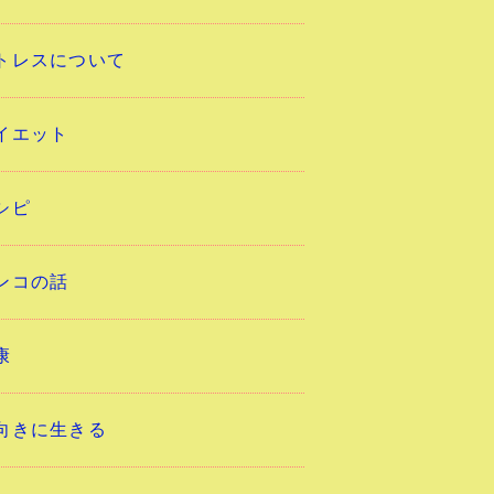
トレスについて
イエット
シピ
ンコの話
康
向きに生きる