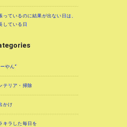
張っているのに結果が出ない日は、
長している日
ategories
あーやん”
ンテリア・掃除
出かけ
ラキラした毎日を