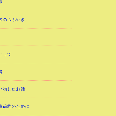
事
常のつぶやき
として
書
い物したお話
費節約のために