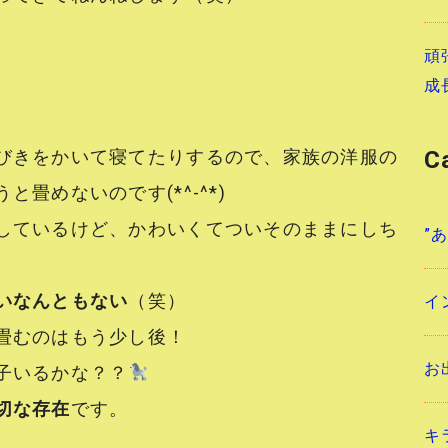
頑
成
C
びきをかいて寝てたりするので、家族の洋服の
畳めないのです(*^-^*)
しているけど、かわいくてついそのままにしち
”
いなんともない
（笑）
イ
畳むのはもう少し後！
お
子いるかな？？
切な存在
です。
キ