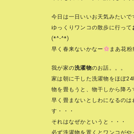
今日は一日いいお天気みたいで
ゆっくりワンコの散歩に行って
(*^-^*)
早く春来ないかなー
まあ花粉
我が家の
洗濯物
のお話。。。
家は朝に干した洗濯物をほぼ2
物を畳もうと、物干しから降ろ
早く畳まないとしわになるのは
す・・・
それはなぜかというと・・・
必ず洗濯物を置くとワンコがや