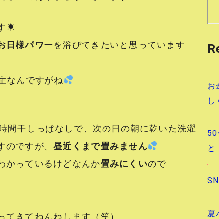
す☀
お日様パワー
を浴びてきたいと思っています
R
症なんですがね
お
し
4時間干しっぱなしで、次の日の朝に乾いた洗濯
5
すのですが、
昼近くまで畳みません
と
わかっているけどなんか
畳みにくい
ので
S
夏
ってきてねんねします（笑）