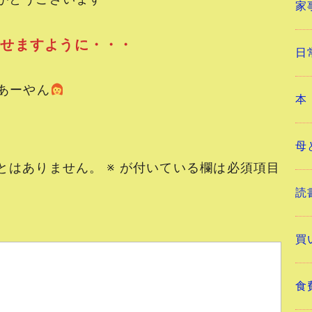
家
ごせますように・・・
日
ーやん
本
母
とはありません。
※
が付いている欄は必須項目
読
買
食