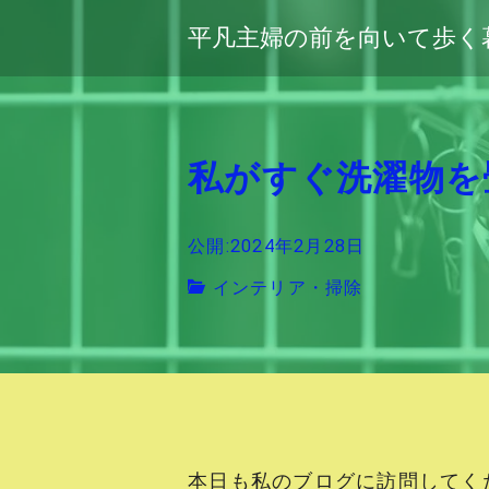
平凡主婦の前を向いて歩く
私がすぐ洗濯物を
公開:2024年2月28日
インテリア・掃除
本日も私のブログに訪問してく