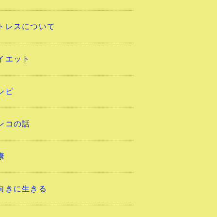
トレスについて
イエット
シピ
ンコの話
康
向きに生きる