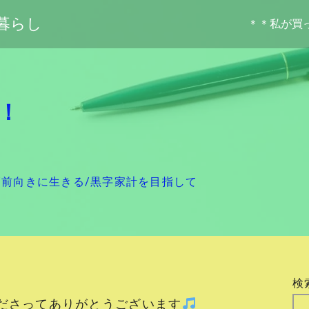
暮らし
＊＊私が買
！
/
前向きに生きる
/
黒字家計を目指して
検
ださってありがとうございます