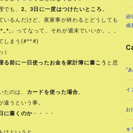
理でも、
2、3日に一度はつけたいところ
。
頑
ているんだけど、夜家事が終わるとどうしても
成
*_*;」ってなって、それが週末でいいか。。。
まう(#^^#)
C
っ）
寝る前に一日使ったお金を家計簿に書こう
と思
”
イ
いたのは、
カードを使った場合
。
が違うという事。
お
日に書くのか
・・・・
キ
トはというと、