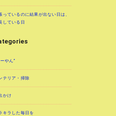
張っているのに結果が出ない日は、
長している日
ategories
あーやん”
ンテリア・掃除
出かけ
ラキラした毎日を