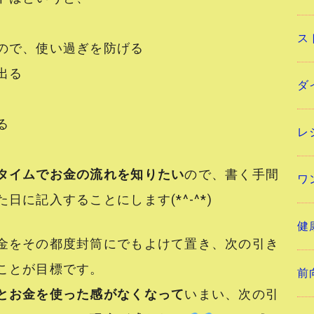
ス
ので、使い過ぎを防げる
出る
ダ
る
レ
タイムでお金の流れを知りたい
ので、書く手間
ワ
に記入することにします(*^-^*)
健
金をその都度封筒にでもよけて置き、次の引き
ことが目標です。
前
とお金を使った感がなくなって
いまい、次の引