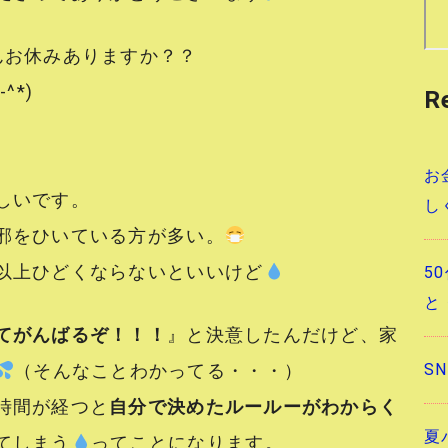
んお休みありますか？？
^*)
R
お
しいです。
し
邪をひいている方が多い。
以上ひどくならないといいけど
5
と
てがんばるぞ！！！
』と決意したんだけど、家
S
（そんなことわかってる・・・）
時間が経つと
自分で決めたルールーがわからく
夏
てしまう
ってことになります。