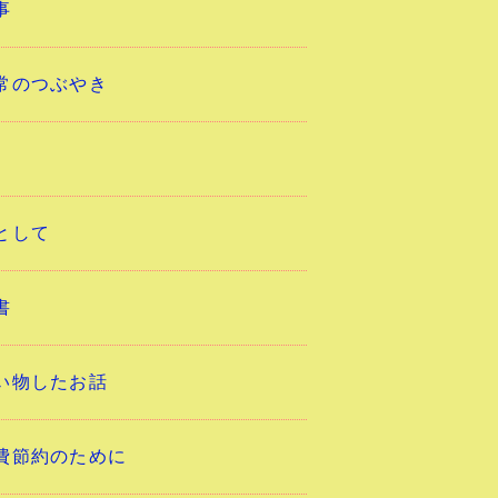
事
常のつぶやき
として
書
い物したお話
費節約のために