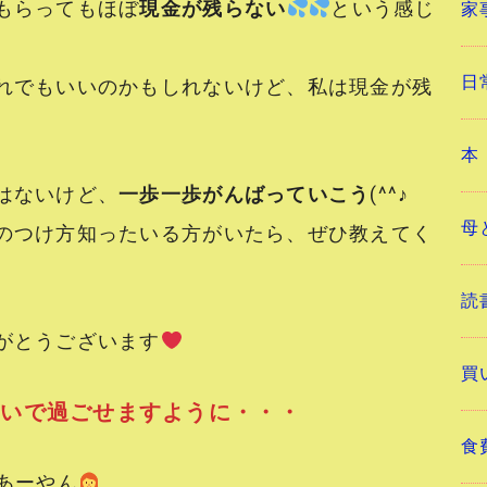
もらってもほぼ
現金が残らない
という感じ
家
日
れでもいいのかもしれないけど、私は現金が残
本
はないけど、
一歩一歩がんばっていこう
(^^♪
母
のつけ方知ったいる方がいたら、ぜひ教えてく
読
がとうございます
買
ぱいで過ごせますように・・・
食
ーやん