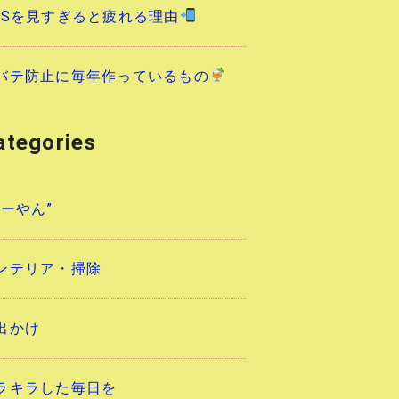
NSを見すぎると疲れる理由
バテ防止に毎年作っているもの
ategories
あーやん”
ンテリア・掃除
出かけ
ラキラした毎日を