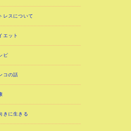
トレスについて
イエット
シピ
ンコの話
康
向きに生きる