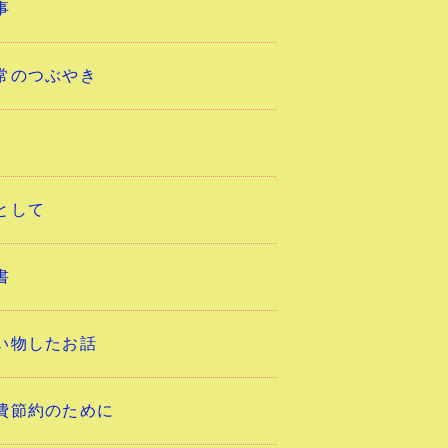
事
常のつぶやき
として
書
い物したお話
費節約のために