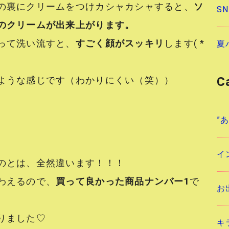
の裏にクリームをつけカシャカシャすると、
ソ
S
のクリームが出来上がります。
って洗い流すと、
すごく顔がスッキリ
します( *
夏
C
ような感じです（わかりにくい（笑））
”
イ
のとは、全然違います！！！
わえるので、
買って良かった商品ナンバー1
で
お
りました♡
キ