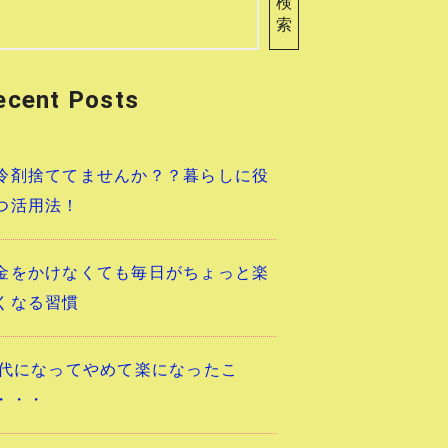
検
索
ecent Posts
冷剤捨ててませんか？？暮らしに役
つ活用法！
金をかけなくても毎日がちょっと楽
くなる習慣
0代になってやめて楽になったこ
・・・