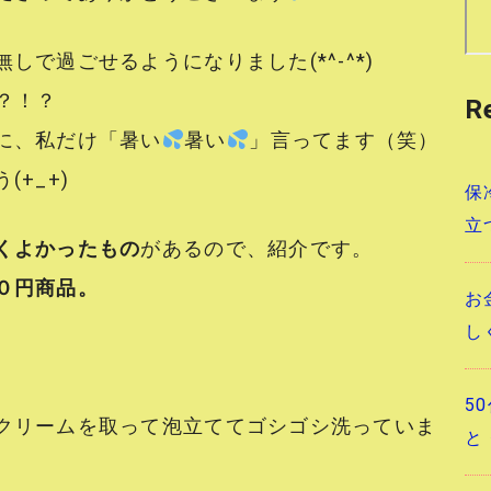
で過ごせるようになりました(*^-^*)
？！？
R
に、私だけ「暑い
暑い
」言ってます（笑）
+_+)
保
立
くよかったもの
があるので、紹介です。
０円商品。
お
し
5
クリームを取って泡立ててゴシゴシ洗っていま
と