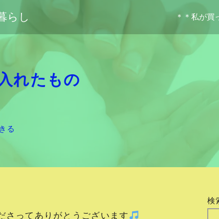
暮らし
＊＊私が買
入れたもの
きる
検
ださってありがとうございます