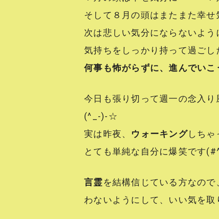
そして８月の頭はまたまた幸せ
次は悲しい気分にならないよう
気持ちをしっかり持って過ごし
何事も怖がらずに、進んでいこ
今日も張り切って週一の念入り
(^_-)-☆
実は昨夜、
ウォーキング
しちゃ
とても単純な自分に爆笑です(#^
言霊
を結構信じている方なので
わないようにして、いい気を取