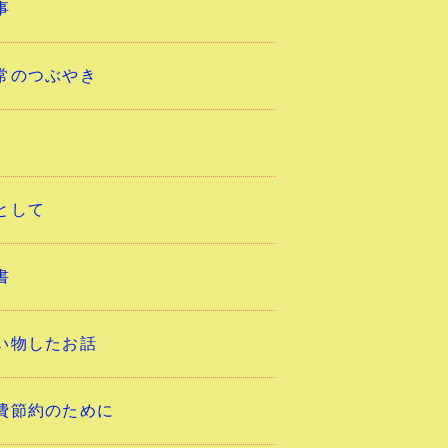
事
常のつぶやき
として
書
い物したお話
費節約のために