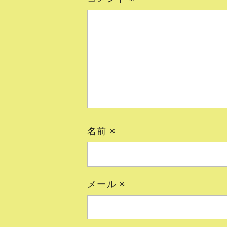
名前
※
メール
※