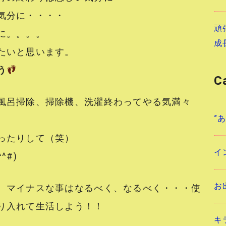
気分に・・・・
頑
に。。。。
成
たいと思います。
う
C
風呂掃除、掃除機、洗濯終わってやる気満々
”
ったりして（笑）
イ
^#)
お
、マイナスな事はなるべく、なるべく・・・使
り入れて生活しよう！！
キ