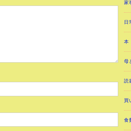
家
日
本
母
読
買
食