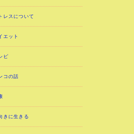
トレスについて
イエット
シピ
ンコの話
康
向きに生きる