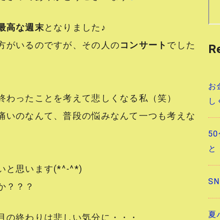
最高な週末
となりました♪
方がいるのですが、その人の
コンサート
でした
R
お
終わったことを考えて悲しくなる私（笑）
し
痛いのなんて、普段の悩みなんて一つも考えな
5
と
思います(*^-^*)
S
か？？？
夏
月の終わりは悲しい気分に・・・