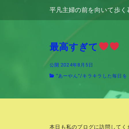
平凡主婦の前を向いて歩く
最高すぎて
公開:2024年8月5日
”あーやん”
/
キラキラした毎日を
本日も私のブログに訪問してく