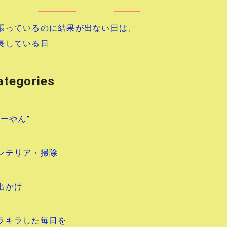
張っているのに結果が出ない日は、
長している日
ategories
あーやん”
ンテリア・掃除
出かけ
ラキラした毎日を