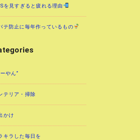
NSを見すぎると疲れる理由
バテ防止に毎年作っているもの
ategories
あーやん”
ンテリア・掃除
出かけ
ラキラした毎日を