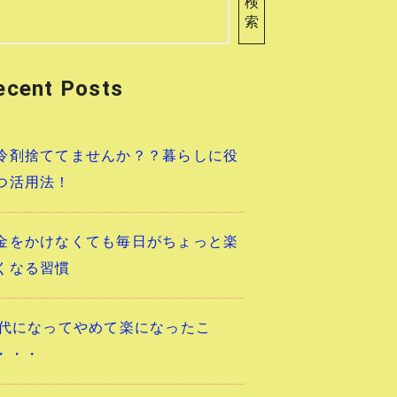
検
索
ecent Posts
冷剤捨ててませんか？？暮らしに役
つ活用法！
金をかけなくても毎日がちょっと楽
くなる習慣
0代になってやめて楽になったこ
・・・