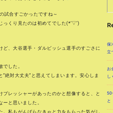
球の試合すごかったですね～
っくり見たのは初めてでした(*’▽’)
R
保
けど、大谷選手・ダルビッシュ選手のすごさに
立
敵でした。
お
と”絶対大丈夫”と思えてしまいます。安心しま
し
5
けプレッシャーがあったのかと想像すると、と
と
なーと思いました。
た。私もがんばらなきゃと力をもらった気がし