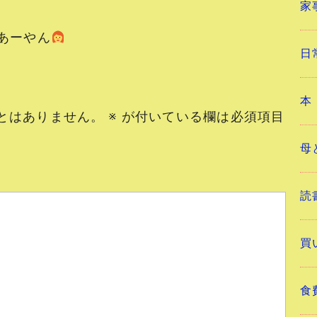
家
ーやん
日
本
とはありません。
※
が付いている欄は必須項目
母
読
買
食