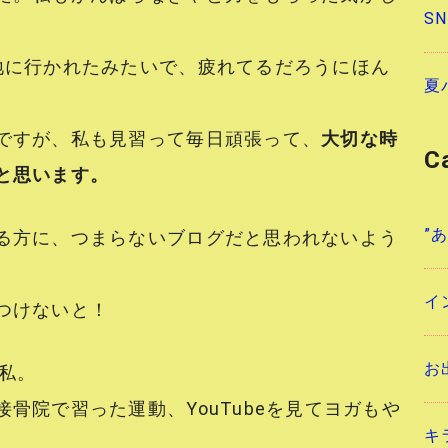
S
地に行かれたみたいで、疲れてるだろうにほん
夏
ですが、私も見習って毎日頑張って、
大切な時
C
と思います。
”
る方に、つまらないブログだと思われないよう
イ
つけないと！
お
私。
骨院で習った運動、YouTubeを見てヨガもや
キ