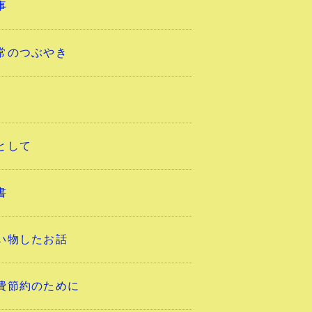
事
常のつぶやき
として
書
い物したお話
費節約のために