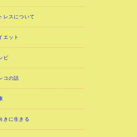
トレスについて
イエット
シピ
ンコの話
康
向きに生きる