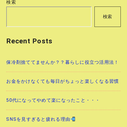
検索
ゲ
検索
ー
シ
Recent Posts
ョ
ン
保冷剤捨ててませんか？？暮らしに役立つ活用法！
お金をかけなくても毎日がちょっと楽しくなる習慣
50代になってやめて楽になったこと・・・
SNSを見すぎると疲れる理由