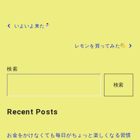
投
いよいよ来た
稿
レモンを買ってみた
ナ
ビ
検索
ゲ
検索
ー
シ
Recent Posts
ョ
ン
お金をかけなくても毎日がちょっと楽しくなる習慣