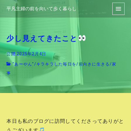
平凡主婦の前を向いて歩く暮らし
少し見えてきたこと
公開:2025年2月4日
”あーやん”
/
キラキラした毎日を
/
前向きに生きる
/
家
事
本日も私のブログに訪問してくださってありがと
うございます