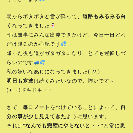
朝からボタボタと雪が降って、
道路もみるみる白
く
なってきました
朝は無事にみんな出発できたけど、今日一日どれ
だけ降るのか心配です
降った後も道がガタガタになり、とても運転しづ
らいのです
私の嫌いな感じになってきました( ;∀;)
明日も寒波
は続くみたいなので、怖いです～
(+_+)ドキドキ・・・
さて、毎日
ノート
をつけていることによって、
自
分の事が少し見えてきた
ように思います。
それは
”なんでも完璧にやらないと・・”
と常に思