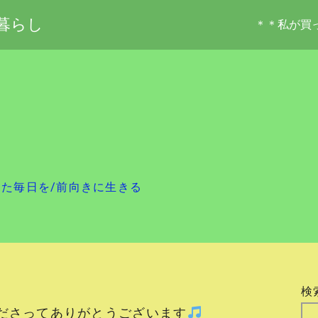
暮らし
＊＊私が買
した毎日を
/
前向きに生きる
検
ださってありがとうございます