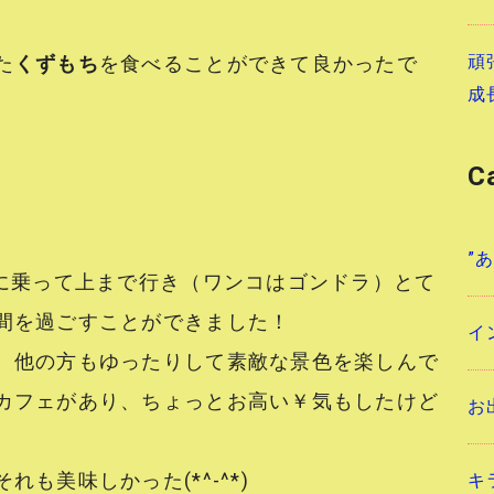
頑
た
くずもち
を食べることができて良かったで
成
C
”
に乗って上まで行き（ワンコはゴンドラ）とて
間を過ごすことができました！
イ
、他の方もゆったりして素敵な景色を楽しんで
カフェがあり、ちょっとお高い￥気もしたけど
お
れも美味しかった(*^-^*)
キ