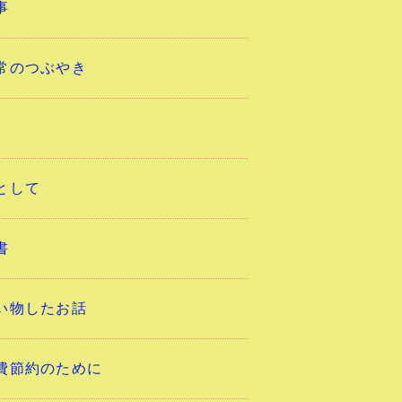
事
常のつぶやき
として
書
い物したお話
費節約のために