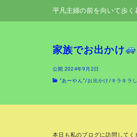
平凡主婦の前を向いて歩く
家族でお出かけ
公開:2024年9月2日
”あーやん”
/
お出かけ
/
キラキラ
本日も私のブログに訪問してく