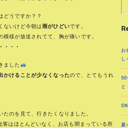
はどうですか？？
くないけど今朝は
雨がひどい
です。
R
の模様が放送されてて、胸が痛いです。
・・・・
お
し
きました
出かけることが少なくなった
ので、とてもうれ
5
と
S
いたのを見て、行きたくなりました。
光客はほとんどいなく、お店も閉まっている所
夏