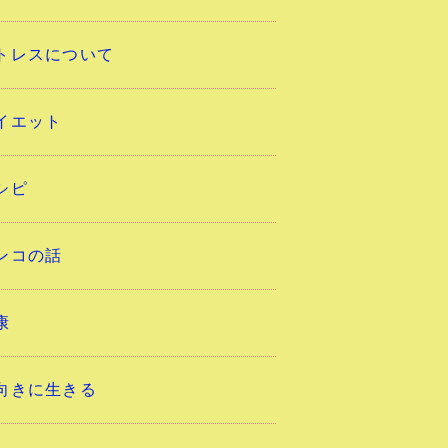
トレスについて
イエット
シピ
ンコの話
康
向きに生きる