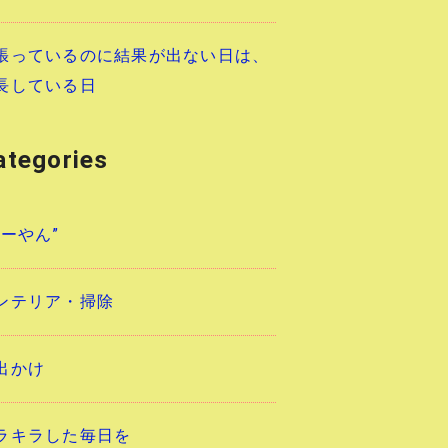
張っているのに結果が出ない日は、
長している日
ategories
あーやん”
ンテリア・掃除
出かけ
ラキラした毎日を