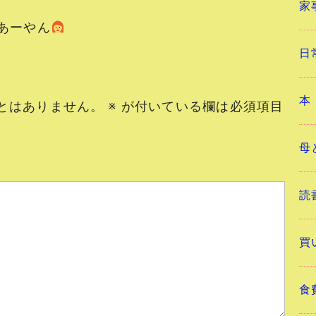
家
ーやん
日
本
とはありません。
※
が付いている欄は必須項目
母
読
買
食