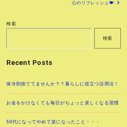
心のリフレッシュ🍽
ナ
ビ
検索
ゲ
検索
ー
シ
Recent Posts
ョ
ン
保冷剤捨ててませんか？？暮らしに役立つ活用法！
お金をかけなくても毎日がちょっと楽しくなる習慣
50代になってやめて楽になったこと・・・