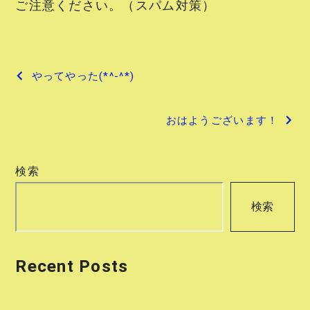
ご注意ください。（スパム対策）
投
やってやった(*^-^*)
稿
おはようございます！
ナ
ビ
検索
ゲ
検索
ー
シ
Recent Posts
ョ
ン