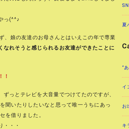
S
(^^♪
夏
じず、娘の友達のお母さんとはいえこの年で専業
C
くなれそうと感じられるお友達ができたことに
”
！！
イ
、ずっとテレビを大音量でつけてたのですが、
オを聞いたりしたいなと思って唯一うちにあっ
お
カセを借りました。
り・・・
キ