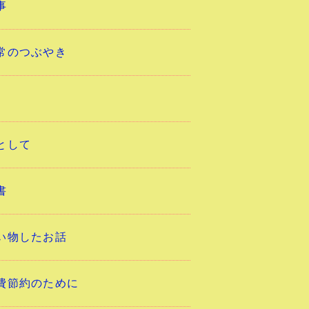
事
常のつぶやき
として
書
い物したお話
費節約のために