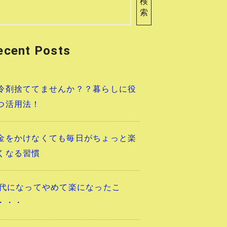
検
索
ecent Posts
冷剤捨ててませんか？？暮らしに役
つ活用法！
金をかけなくても毎日がちょっと楽
くなる習慣
0代になってやめて楽になったこ
・・・