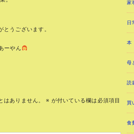
家
日
がとうございます。
本
ーやん
母
読
とはありません。
※
が付いている欄は必須項目
買
食