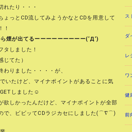
切れたり・・・
ス
ちょっとCD流してみようかなとCDを用意して
！！
ダ
ら煙が出てるーーーーーーーーー(‘Д’)
フタしました！
レ
感じてた）
終わりました・・・・が、
ワ
んでいたけど、マイナポイントがあることに気
GETしました☺
健
が欲しかったんだけど、マイナポイントが全部
で、ビビッてCDラジカセにしました(⌒∇⌒)
前
作業。