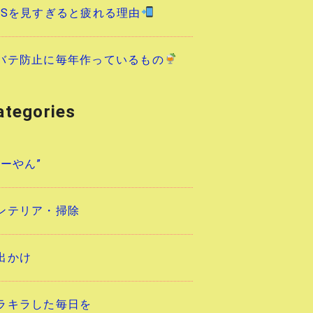
NSを見すぎると疲れる理由
バテ防止に毎年作っているもの
ategories
あーやん”
ンテリア・掃除
出かけ
ラキラした毎日を