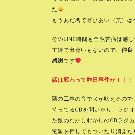
た
もうあだ名で呼びあい（笑）はやっ
そのLINE時間も全然苦痛は感
主婦で出会いもないので、
仲良
感謝
です
話は変わって昨日事件が！！！
隣の工事の音で犬が吠えるので
持ってるCDを聞いたり、ラジ
た娘のむかしむかしのCDラジ
電源を押してもついたり消えた