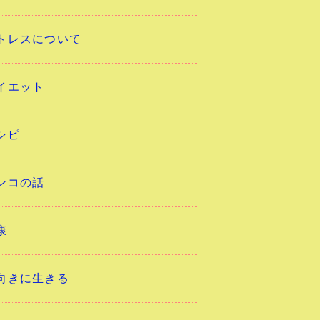
トレスについて
イエット
シピ
ンコの話
康
向きに生きる