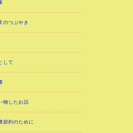
事
常のつぶやき
として
書
い物したお話
費節約のために