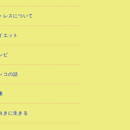
トレスについて
イエット
シピ
ンコの話
康
向きに生きる