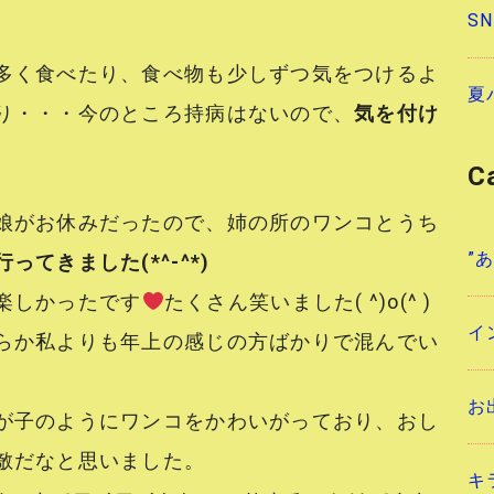
S
多く食べたり、食べ物も少しずつ気をつけるよ
夏
り・・・今のところ持病はないので、
気を付け
C
娘がお休みだったので、姉の所のワンコとうち
”
ってきました(*^-^*)
楽しかったです
たくさん笑いました( ^)o(^ )
イ
らか私よりも年上の感じの方ばかりで混んでい
お
が子のようにワンコをかわいがっており、おし
敵だなと思いました。
キ