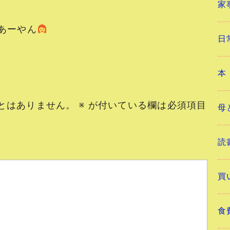
家
ーやん
日
本
とはありません。
※
が付いている欄は必須項目
母
読
買
食