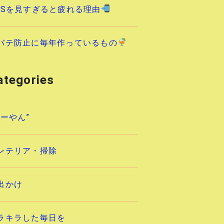
NSを見すぎると疲れる理由
バテ防止に毎年作っているもの
ategories
あーやん”
ンテリア・掃除
出かけ
ラキラした毎日を