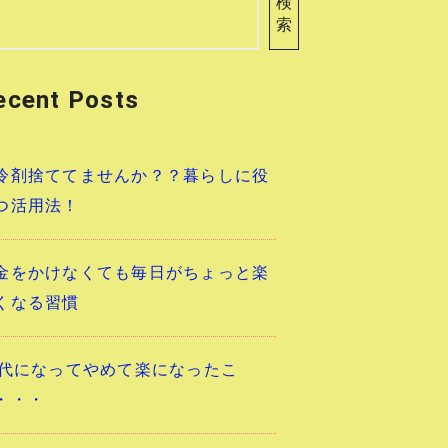
検
索
ecent Posts
冷剤捨ててませんか？？暮らしに役
つ活用法！
金をかけなくても毎日がちょっと楽
くなる習慣
0代になってやめて楽になったこ
・・・