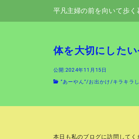
平凡主婦の前を向いて歩く
体を大切にしたい
公開:2024年11月15日
”あーやん”
/
お出かけ
/
キラキラ
本日も私のブログに訪問してく