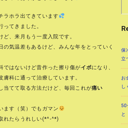
チラホラ出てきています
行ってきました。
R
けど、来月もう一度入院です。
日の気温差もあるけど、みんな年をとっていく
保
立
科ではないけど昔作った擦り傷が
イボ
になり、
皮膚科に通って治療しています。
お
し
し当てて取る方法だけど、毎回これが
痛い
5
います（笑）でもガマン
と
たらうれしい(*^-^*)