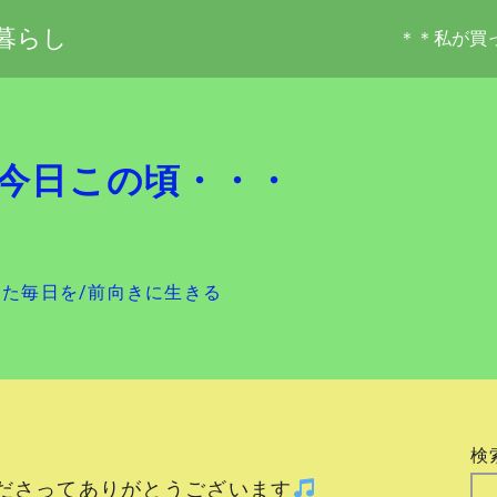
暮らし
＊＊私が買
今日この頃・・・
した毎日を
/
前向きに生きる
検
ださってありがとうございます