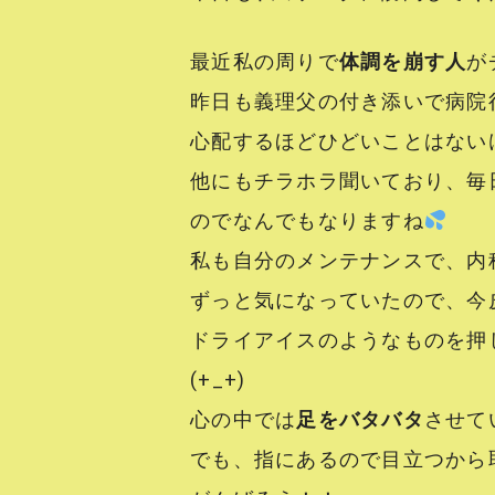
最近私の周りで
体調を崩す人
が
昨日も義理父の付き添いで病院
心配するほどひどいことはない
他にもチラホラ聞いており、毎
のでなんでもなりますね
私も自分のメンテナンスで、内
ずっと気になっていたので、今
ドライアイスのようなものを押
(+_+)
心の中では
足をバタバタ
させて
でも、指にあるので目立つから取れ