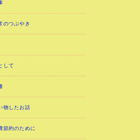
事
常のつぶやき
として
書
い物したお話
費節約のために