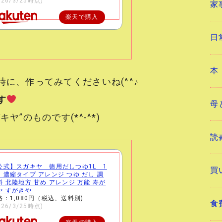
026/3/25時点)
家
楽天で購入
日
本
に、作ってみてくださいね(^^♪
す
母
”のものです(*^-^*)
読
公式】スガキヤ 徳用だしつゆ1L 1
買
 濃縮タイプ アレンジ つゆ だし 調
料 北陸地方 甘め アレンジ 万能 寿が
や すがきや
格：1,080円（税込、送料別)
食
026/3/25時点)