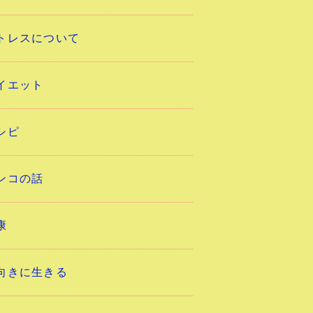
トレスについて
イエット
シピ
ンコの話
康
向きに生きる