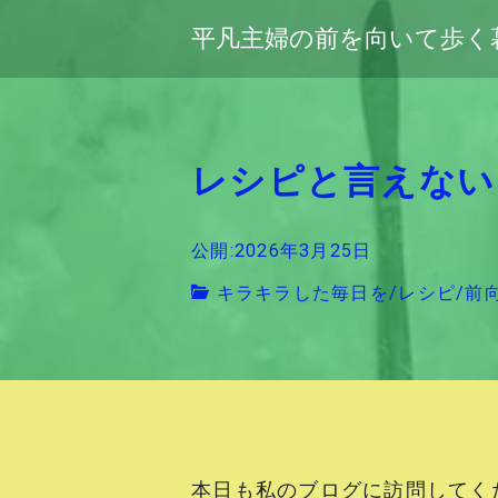
平凡主婦の前を向いて歩く
レシピと言えない
公開:2026年3月25日
キラキラした毎日を
/
レシピ
/
前
本日も私のブログに訪問してく