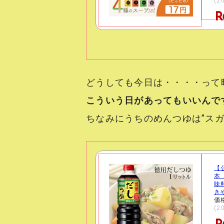
(2
どうしても今日は・・・・って時
こういう日があってもいいんで
ちなみにうちのめんつゆは”スガキヤ
【
本
味
き
価
(2