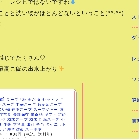
・・レシピではないですね
とと洗い物がほとんどないということ(*^-^*)
ス
！
ダ
感じでたくさん♡
レ
最高ご飯の出来上がり
ワ
健
式] スープ 4種 全70食 セット オニ
ンスープ 中華スープ わかめスープ
吸い物 春雨スープ スープジャー 防
 非常食 長期保存 備蓄品 ギフト 詰め
わせ 粉末スープ 粉末 即席スープ 小
前
け 小袋 大容量 出汁 弁当 ダイエット
ェア 寒さ対策 スーポキ
格：1,000円（税込、送料別)