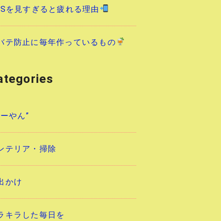
NSを見すぎると疲れる理由
バテ防止に毎年作っているもの
ategories
あーやん”
ンテリア・掃除
出かけ
ラキラした毎日を