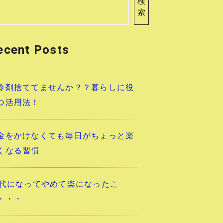
検
索
ecent Posts
冷剤捨ててませんか？？暮らしに役
つ活用法！
金をかけなくても毎日がちょっと楽
くなる習慣
0代になってやめて楽になったこ
・・・