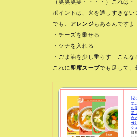
（笑笑笑笑・・・・）これは・
ポイントは、火を通しすぎないこ
でも、
アレンジ
もあるんですよ
・チーズを乗せる
・ツナを入れる
・ごま油を少し垂らす こんな
これに
即席スープ
でも足して、
[公
オ
お
災
合
分
シ
価