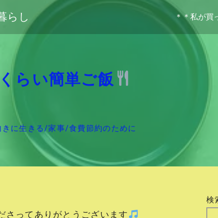
暮らし
＊＊私が買
くらい簡単ご飯
向きに生きる
/
家事
/
食費節約のために
検
ださってありがとうございます