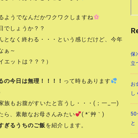
るようでなんだかワクワクしますね
日でしょうか？？
R
んとなく終わる・・・という感じだけど、今年
なぁ～
保
イエットは？？？）
立
るの今日は無理！！！！
って時もあります
お
）
し
家族もお腹がすいたと言うし・・・(；一_一)
5
たら、素敵なお母さんみたい
( *´艸｀)
と
すぎるうちのご飯
を紹介します。