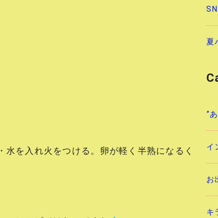
S
夏
C
”
イ
・水を入れ火をつける。卵が軽く半熟になるく
お
キ