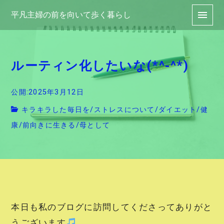
平凡主婦の前を向いて歩く暮らし
ルーティン化したいな(*^-^*)
公開:2025年3月12日
キラキラした毎日を
/
ストレスについて
/
ダイエット
/
健
康
/
前向きに生きる
/
母として
本日も私のブログに訪問してくださってありがと
うございます