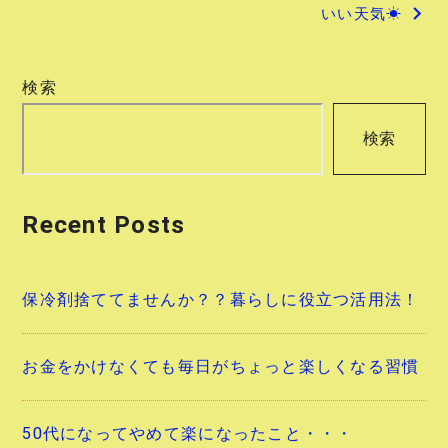
いい天気☀
ナ
ビ
検索
ゲ
検索
ー
シ
Recent Posts
ョ
ン
保冷剤捨ててませんか？？暮らしに役立つ活用法！
お金をかけなくても毎日がちょっと楽しくなる習慣
50代になってやめて楽になったこと・・・