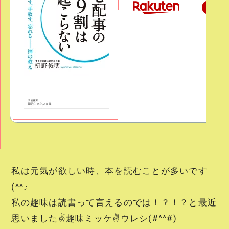
楽天で
私は元気が欲しい時、本を読むことが多いです
(^^♪
私の趣味は読書って言えるのでは！？！？と最近
思いました✌趣味ミッケ✌ウレシ(#^^#)