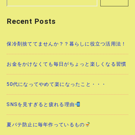
シ
Recent Posts
ョ
ン
保冷剤捨ててませんか？？暮らしに役立つ活用法！
お金をかけなくても毎日がちょっと楽しくなる習慣
50代になってやめて楽になったこと・・・
SNSを見すぎると疲れる理由
夏バテ防止に毎年作っているもの