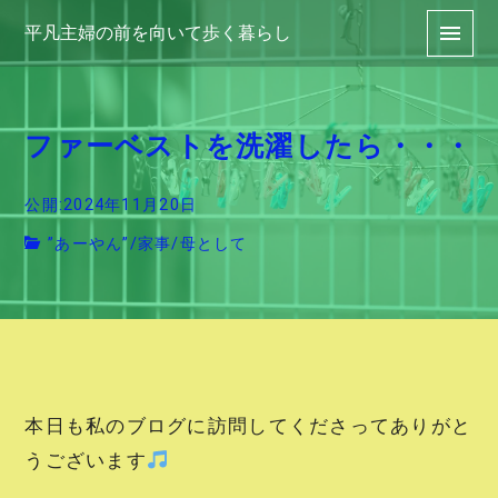
平凡主婦の前を向いて歩く暮らし
ファーベストを洗濯したら・・・
公開:2024年11月20日
”あーやん”
/
家事
/
母として
本日も私のブログに訪問してくださってありがと
うございます