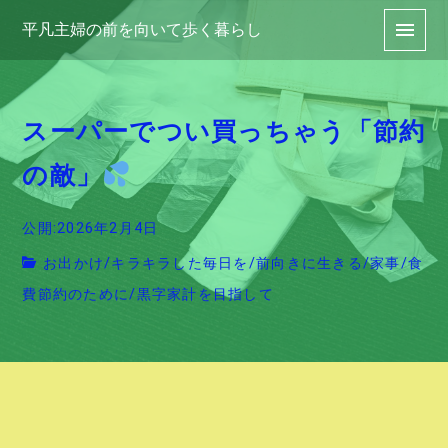
平凡主婦の前を向いて歩く暮らし
スーパーでつい買っちゃう「節約
の敵」
公開:2026年2月4日
お出かけ
/
キラキラした毎日を
/
前向きに生きる
/
家事
/
食
費節約のために
/
黒字家計を目指して