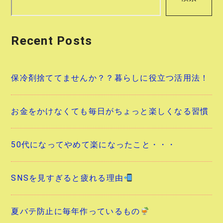
ー
シ
Recent Posts
ョ
ン
保冷剤捨ててませんか？？暮らしに役立つ活用法！
お金をかけなくても毎日がちょっと楽しくなる習慣
50代になってやめて楽になったこと・・・
SNSを見すぎると疲れる理由
夏バテ防止に毎年作っているもの