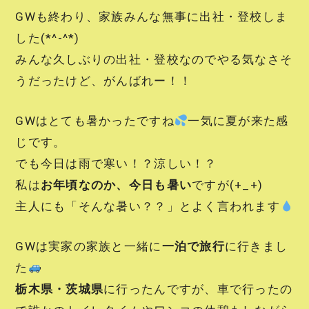
GWも終わり、家族みんな無事に出社・登校しま
した(*^-^*)
みんな久しぶりの出社・登校なのでやる気なさそ
うだったけど、がんばれー！！
GWはとても暑かったですね
一気に夏が来た感
じです。
でも今日は雨で寒い！？涼しい！？
私は
お年頃なのか、今日も暑い
ですが(+_+)
主人にも「そんな暑い？？」とよく言われます
GWは実家の家族と一緒に
一泊で旅行
に行きまし
た
栃木県・茨城県
に行ったんですが、車で行ったの