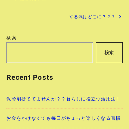
稿
やる気はどこに？？？
ナ
ビ
検索
ゲ
検索
ー
シ
Recent Posts
ョ
ン
保冷剤捨ててませんか？？暮らしに役立つ活用法！
お金をかけなくても毎日がちょっと楽しくなる習慣