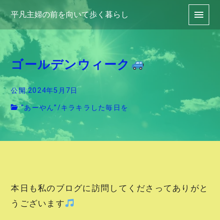
平凡主婦の前を向いて歩く暮らし
ゴールデンウィーク
公開:2024年5月7日
”あーやん”
/
キラキラした毎日を
本日も私のブログに訪問してくださってありがと
うございます