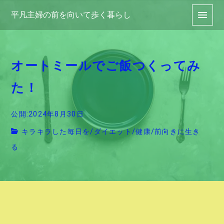
平凡主婦の前を向いて歩く暮らし
オートミールでご飯つくってみ
た！
公開:2024年8月30日
キラキラした毎日を
/
ダイエット
/
健康
/
前向きに生き
る