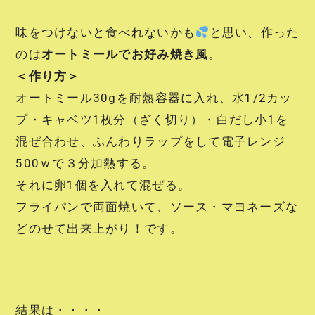
味をつけないと食べれないかも
と思い、作った
のは
オートミールでお好み焼き風
。
＜作り方＞
オートミール30gを耐熱容器に入れ、水1/2カッ
プ・キャベツ1枚分（ざく切り）・白だし小1を
混ぜ合わせ、ふんわりラップをして電子レンジ
500ｗで３分加熱する。
それに卵1個を入れて混ぜる。
フライパンで両面焼いて、ソース・マヨネーズな
どのせて出来上がり！です。
結果は・・・・