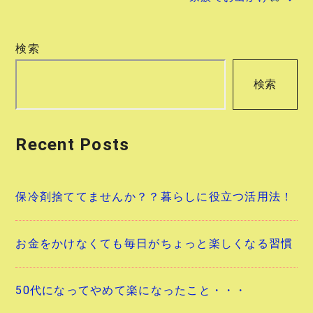
ナ
ビ
検索
ゲ
検索
ー
シ
Recent Posts
ョ
ン
保冷剤捨ててませんか？？暮らしに役立つ活用法！
お金をかけなくても毎日がちょっと楽しくなる習慣
50代になってやめて楽になったこと・・・