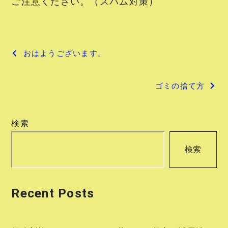
ご注意ください。（スパム対策）
投
おはようございます。
稿
ゴミの捨て方
ナ
ビ
検索
ゲ
検索
ー
シ
Recent Posts
ョ
ン