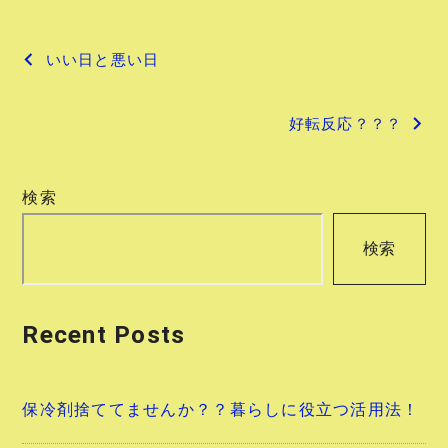
投
いい日と悪い日
稿
好転反応？？？
ナ
ビ
検索
ゲ
検索
ー
シ
Recent Posts
ョ
ン
保冷剤捨ててませんか？？暮らしに役立つ活用法！