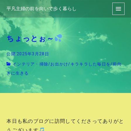
平凡主婦の前を向いて歩く暮らし
ちょっとぉ～
公開:2025年3月28日
インテリア・掃除
/
お出かけ
/
キラキラした毎日を
/
前向
きに生きる
本日も私のブログに訪問してくださってありがと
うございます